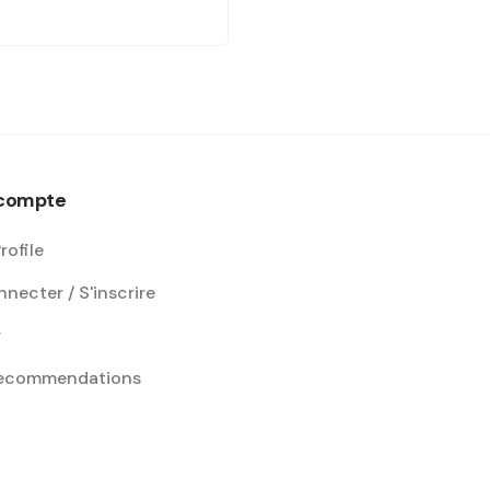
compte
rofile
necter / S'inscrire
r
recommendations