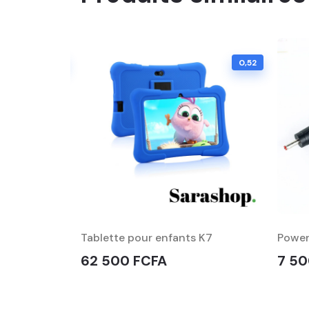
0,30
0,52
Tablette pour enfants K7
Power
62 500 FCFA
7 50