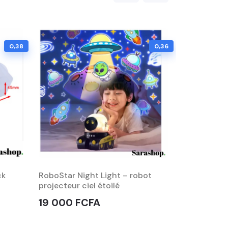
0,38
0,36
Capteur de
ck
RoboStar Night Light – robot
projecteur ciel étoilé
4 000 F
19 000 FCFA