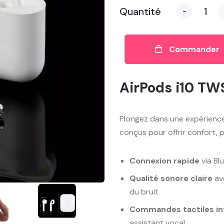
Quantité
-
Commander
AirPods i10 TW
Plongez dans une expérience 
conçus pour offrir confort, 
Connexion rapide
via Bl
Qualité sonore claire
ave
du bruit
Commandes tactiles int
assistant vocal