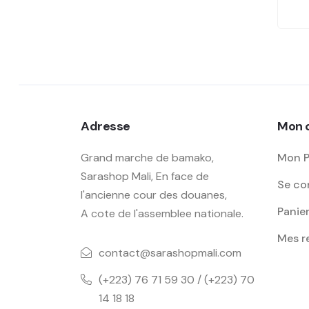
Adresse
Mon 
Grand marche de bamako,
Mon P
Sarashop Mali, En face de
Se con
l'ancienne cour des douanes,
Panie
A cote de l'assemblee nationale.
Mes 
contact@sarashopmali.com
(+223) 76 71 59 30 / (+223) 70
14 18 18