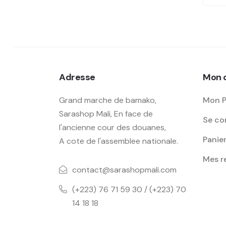
Adresse
Mon 
Grand marche de bamako,
Mon P
Sarashop Mali, En face de
Se con
l'ancienne cour des douanes,
Panie
A cote de l'assemblee nationale.
Mes 
contact@sarashopmali.com
(+223) 76 71 59 30 / (+223) 70
14 18 18