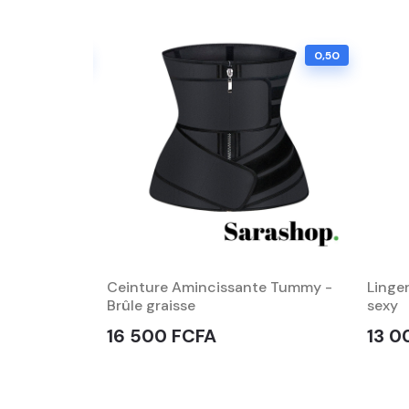
0,46
0,50
Ceinture Amincissante Tummy -
Linge
Brûle graisse
sexy
16 500 FCFA
13 0