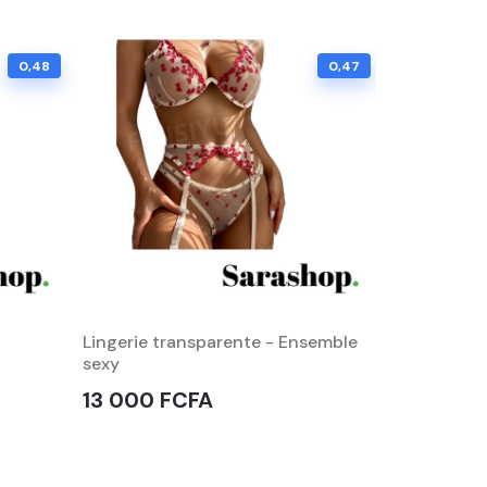
0,48
0,47
Lingerie transparente - Ensemble
Gaine Body
sexy
22 500 
13 000 FCFA