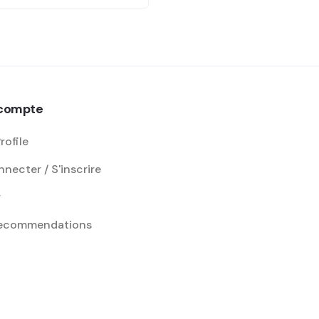
compte
rofile
necter / S'inscrire
r
recommendations