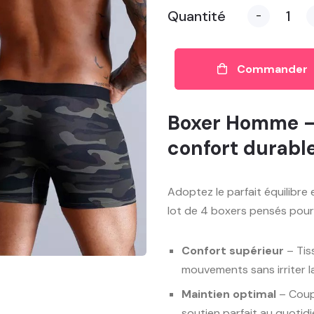
Quantité
-
Commander
Boxer Homme —
confort durabl
Adoptez le parfait équilibre
lot de 4 boxers pensés pou
Confort supérieur
– Tis
mouvements sans irriter l
Maintien optimal
– Coupe
soutien parfait au quotidi