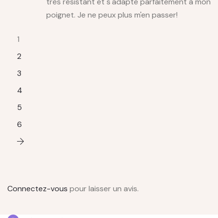
très résistant et s'adapte parfaitement à mon
poignet. Je ne peux plus m'en passer!
1
2
3
4
5
6
Connectez-vous
pour laisser un avis.