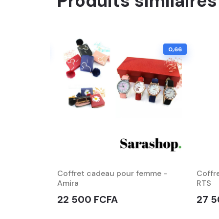
Produits similaires
0,58
0,66
 homme -
Coffret cadeau pour femme -
Coffr
Amira
RTS
22 500 FCFA
27 5