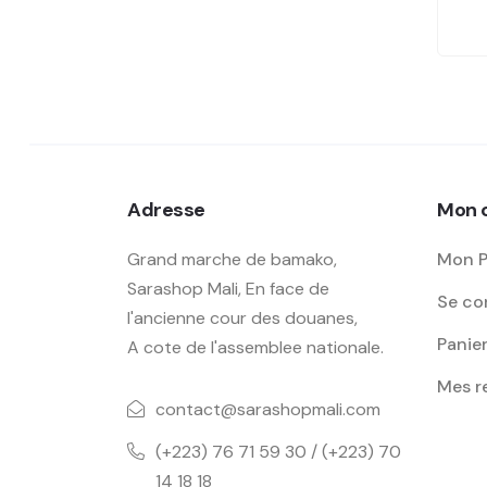
Adresse
Mon 
Grand marche de bamako,
Mon P
Sarashop Mali, En face de
Se con
l'ancienne cour des douanes,
Panie
A cote de l'assemblee nationale.
Mes 
contact@sarashopmali.com
(+223) 76 71 59 30 / (+223) 70
14 18 18