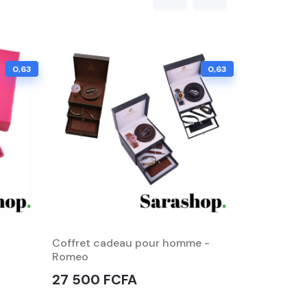
0,63
0,63
Coffret cadeau pour homme -
Coffret ca
Romeo
Emirati
27 500 FCFA
25 000 