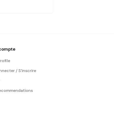
compte
rofile
necter / S'inscrire
r
recommendations