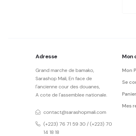
Adresse
Mon 
Grand marche de bamako,
Mon P
Sarashop Mali, En face de
Se con
l'ancienne cour des douanes,
Panie
A cote de l'assemblee nationale.
Mes 
contact@sarashopmali.com
(+223) 76 71 59 30 / (+223) 70
14 18 18