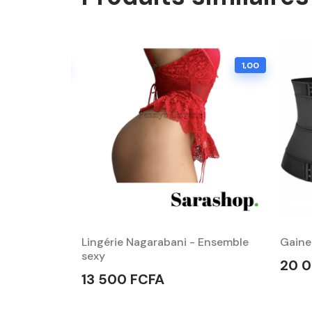
0,69
1,00
Lingérie Nagarabani - Ensemble
Gaine
sexy
20 
13 500 FCFA