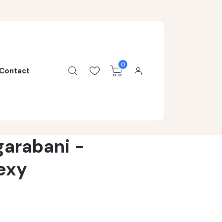
0
Contact
garabani -
exy