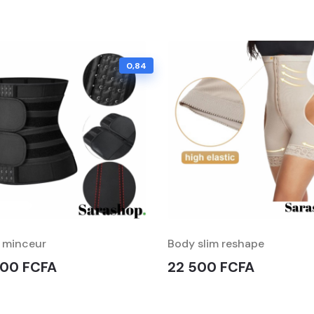
0,84
 minceur
Body slim reshape
000 FCFA
22 500 FCFA