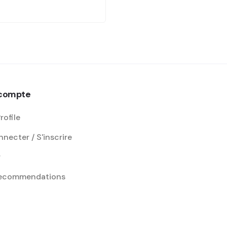
compte
rofile
necter / S'inscrire
r
recommendations