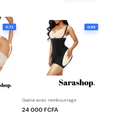
0,72
0,69
Gaine avec rembourrage
Nuisette en
24 000 FCFA
10 000 