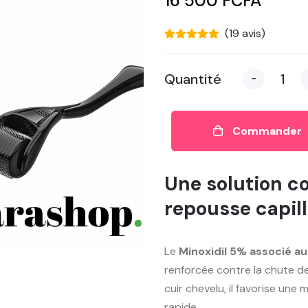
16 500 FCFA
(19 avis)
Quantité
-
Commander
Une solution c
repousse capill
Le
Minoxidil 5% associé au
renforcée contre la chute de
cuir chevelu, il favorise une
rapide.