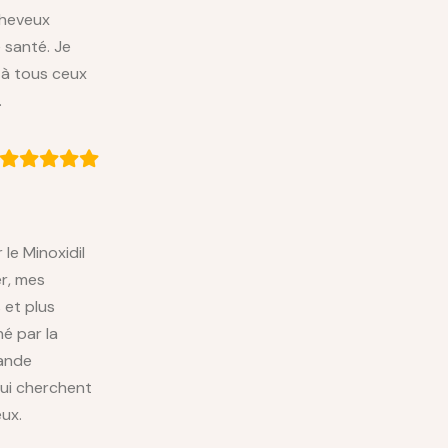
cheveux
 santé. Je
à tous ceux
.
 le Minoxidil
r, mes
 et plus
né par la
mande
qui cherchent
eux.