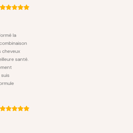
formé la
 combinaison
es cheveux
illeure santé.
lement
 suis
formule