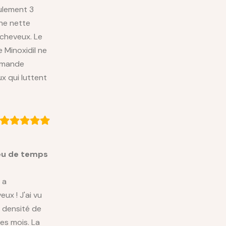
ulement 3
 une nette
 cheveux. Le
le Minoxidil ne
ommande
x qui luttent
peu de temps
 a
ux ! J'ai vu
a densité de
es mois. La