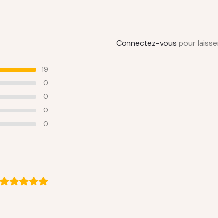
Connectez-vous
pour laisser
19
0
0
0
0