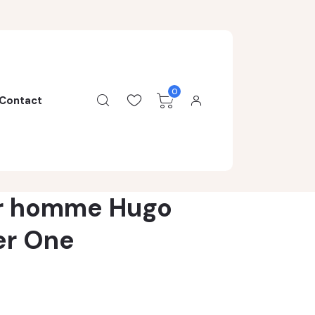
0
Contact
r homme Hugo
er One