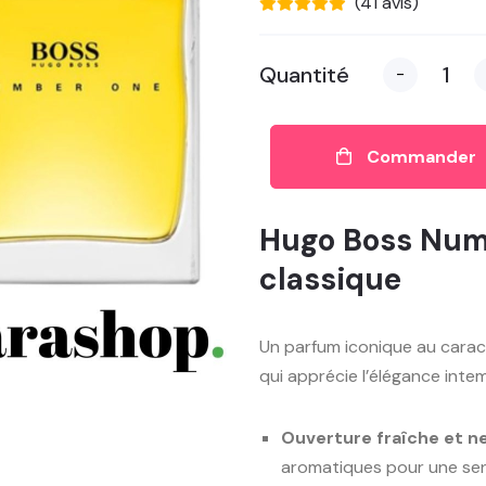
(41 avis)
Quantité
-
Commander
Hugo Boss Num
classique
Un parfum iconique au caract
qui apprécie l’élégance intemp
Ouverture fraîche et n
aromatiques pour une sen