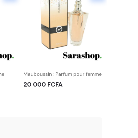
me
Mauboussin : Parfum pour femme
Mauboussin 
pour femm
20 000 FCFA
42 500 