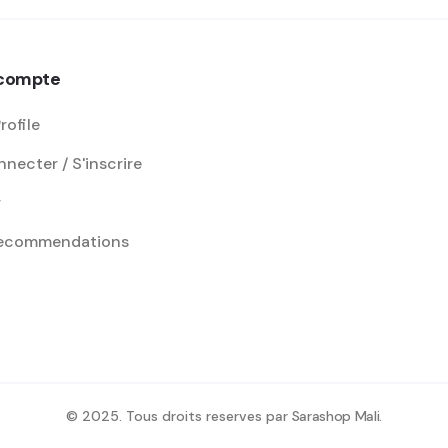
compte
rofile
necter / S'inscrire
r
recommendations
© 2025. Tous droits reserves par
Sarashop Mali
.