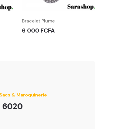
Bracelet Plume
Sac de bur
6 000 FCFA
62 000 
 Sacs & Maroquinerie
r 6020