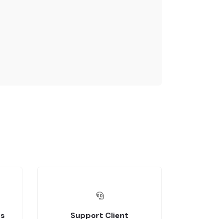
es
Support Client