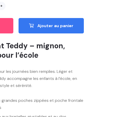
+
Ajouter au panier
nt Teddy – mignon,
pour l’école
 les journées bien remplies. Léger et
ddy accompagne les enfants à l’école, en
style et sérénité.
 grandes poches zippées et poche frontale
s
 aux bretelles ajustables et au dos