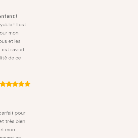
nfant !
able ! Il est
 pour mon
ous et les
est ravi et
lité de ce
t
arfait pour
et très bien
 et mon
vement ce