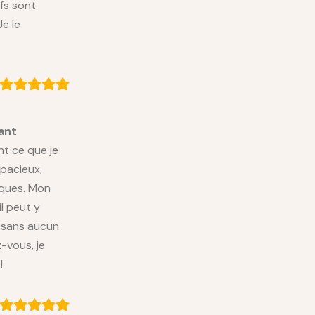
fs sont
Je le
ant
t ce que je
spacieux,
iques. Mon
il peut y
e sans aucun
-vous, je
!