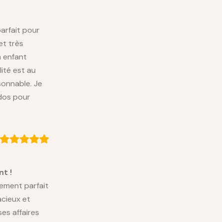
arfait pour
et très
n enfant
lité est au
sonnable. Je
dos pour
t !
ement parfait
acieux et
ses affaires