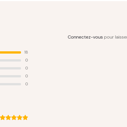
Connectez-vous
pour laisser
18
0
0
0
0