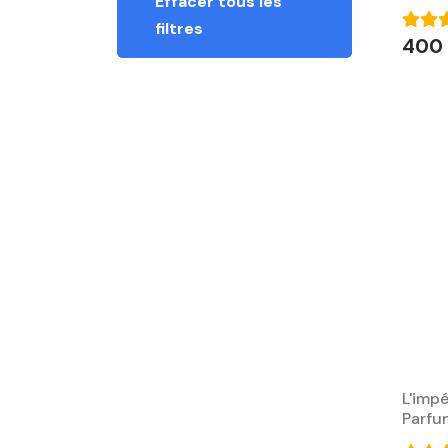
Effacer tous les
filtres
400
L'imp
Parfu