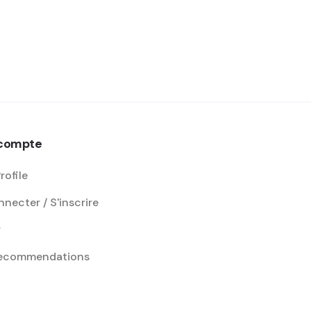
compte
rofile
necter / S'inscrire
r
recommendations