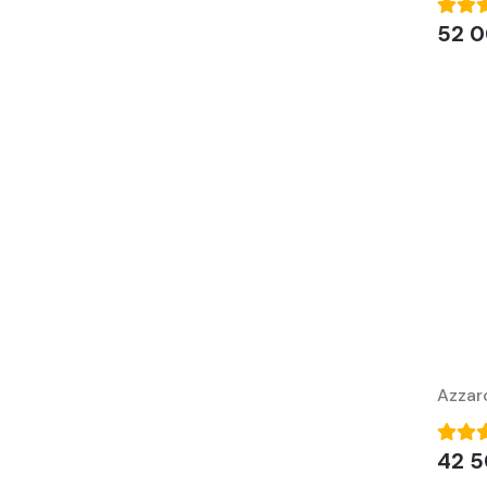
52 0
Azzar
42 5