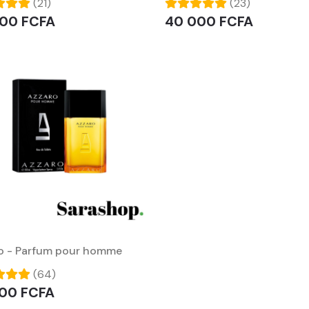
(21)
(23)
00 FCFA
40 000 FCFA
o - Parfum pour homme
(64)
00 FCFA