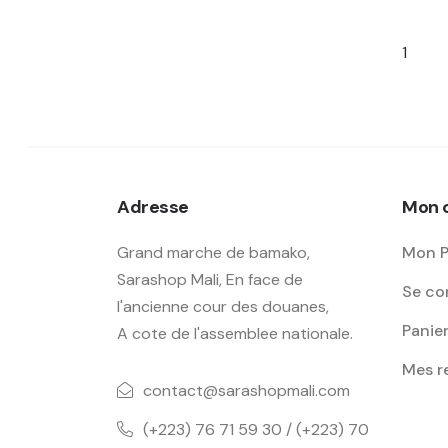
1
Adresse
Mon 
Grand marche de bamako,
Mon P
Sarashop Mali, En face de
Se con
l'ancienne cour des douanes,
Panie
A cote de l'assemblee nationale.
Mes 
contact@sarashopmali.com
(+223) 76 71 59 30 / (+223) 70