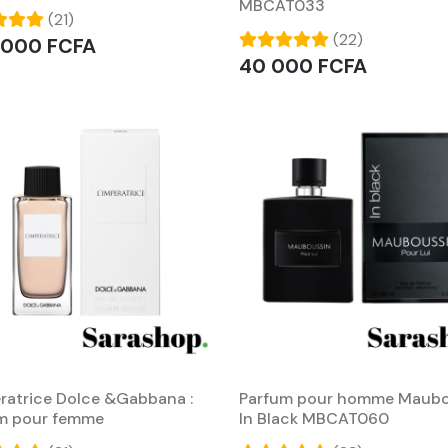
MBCAT033
(21)
(22)
 000 FCFA
40 000 FCFA
ératrice Dolce &Gabbana :
Parfum pour homme Maubo
m pour femme
In Black MBCAT060