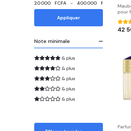
Maubou
pour 
Appliquer
42 5
Note minimale
& plus
& plus
& plus
& plus
& plus
Parfu