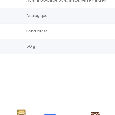
Acier inoxydable 304,Alliage, verre Hardlex
Analogique
Fond clipsé
50 g