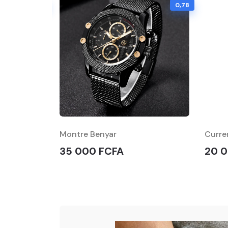
0,55
0,78
Montre Benyar
Curre
35 000 FCFA
20 