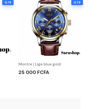
0,75
0,73
Montre | Lige blue gold
Montre Cue
25 000 FCFA
25 000 