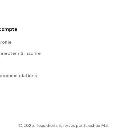
compte
rofile
necter / S'inscrire
r
recommendations
© 2025. Tous droits reserves par
Sarashop Mali
.