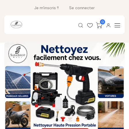
Je m'inscris !!
Se connecter
0