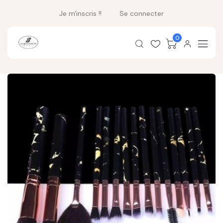
Je m'inscris !!
Se connecter
0