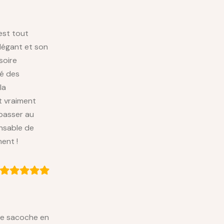
est tout
élégant et son
soire
té des
la
t vraiment
 passer au
ensable de
ent !
te sacoche en