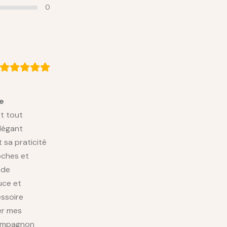
0
e
st tout
élégant
 sa praticité
oches et
 de
uce et
essoire
er mes
 compagnon