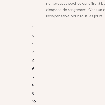
nombreuses poches qui offrent 
d'espace de rangement. C'est un 
indispensable pour tous les jours!
1
2
3
4
5
6
7
8
9
10