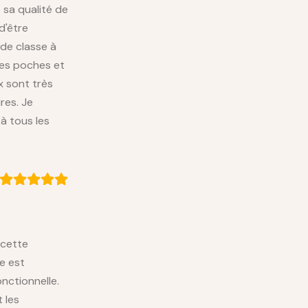
t sa qualité de
d'être
 de classe à
es poches et
x sont très
res. Je
à tous les
 cette
e est
onctionnelle.
 les