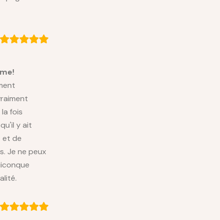
mme!
ment
vraiment
la fois
u'il y ait
 et de
s. Je ne peux
uiconque
lité.